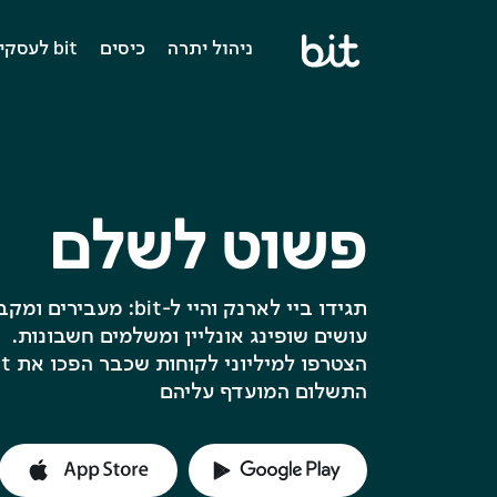
מעבר
כניסה
נגישות
ניהול יתרה
כיסים
bit לעסקים ולארגונים
לתוכן
לחשבון
העמוד
פשוט לשלם
תגידו ביי לארנק והיי ל-bit: מעבירים ומקבלים כסף,
עושים שופינג אונליין ומשלמים חשבונות.
הצטרפו למיליוני לקוחות שכבר הפכו את bit לאמצעי
התשלום המועדף עליהם