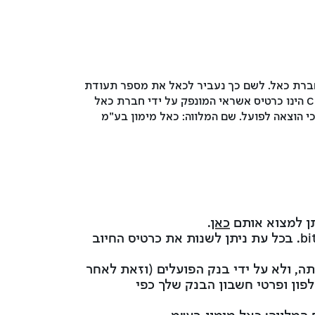
 הזמנת כרטיס אשראי מועדון קארפור (המונפק על ידי חברת כאל) גם באמצעות הפניה מאפליקציית bit לחברת כאל. לשם כך נעביר לכאל את מספר תעודת
הזהות שלך. מספר הטלפון שלך ופרטי חשבון הבנק שלך כפי שהם מעודכנים ב- bit נכון להיום. כרטיס Carrefour club הינו כרטיס אשראי המונפק על ידי חברת כאל
כי הוצאה לפועל. שם המלווה: כאל מימון בע"מ
כאן
.
Carrefour card: אחרי הזמנת הכרטיס, הוא ישמש אותך ככרטיס החיוב הראשי בכל הפעולות ב-bit. בכל עת ניתן לשנות את כרטיס החיוב
ברת כאל ובאחריותה, ולא על ידי בנק הפועלים (וזאת לאחר
ת, מספר הטלפון ופרטי חשבון הבנק שלך כפי