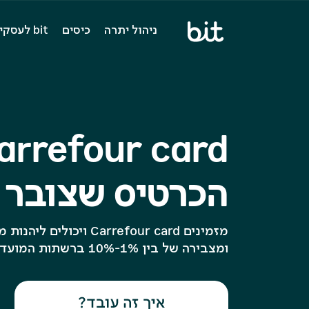
מעבר
כניסה
נגישות
ניהול יתרה
כיסים
bit לעסקים ולארגונים
לתוכן
לחשבון
העמוד
arrefour card
הכרטיס שצובר 
מזמינים Carrefour card ויכולים ליהנות ממתנת הצטרפות שווה
ומצבירה של בין 1%-10% ברשתות המועדון