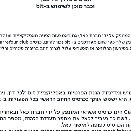
וכבר מוכן לשימוש ב-bit
ניתן לבקש
 בפירעון ההלוואה או האשראי עלול לגרור חיוב בריבית פיגורים והלי
Carrefour card: כרטיס Carrefour club הינו כרטיס אשראי המונפק על ידי ח
פנייה נוחה ופשוטה מאפליקציית bit). לשם כך נעביר לכאל את מספר תעודת הזהו