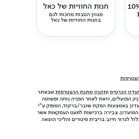
 לצבור בין 1%-10%
חנות החוויות של כאל
מגוון הטבות מחכות לכם
בחנות החוויות של כאל
צטרפות
עדון הכרטיס
ו
תקנון מתנת ההצטרפות
שבאתר
ה ולא על ידי בנק הפועלים, וזאת לאחר הפניה נוחה ופשוטה
Carrefour coins הניתנים למימוש ברשתות המועדון באמצעות הפקת שובר/ברקוד, המופק ע"י
b ו/או באמצעות אמצעי אחר לפי החלטת המועדון. צבירה ברכישות למעט העסקאות אשר
ול לגרור חיוב בריבית פיגורים והליכי הוצאה