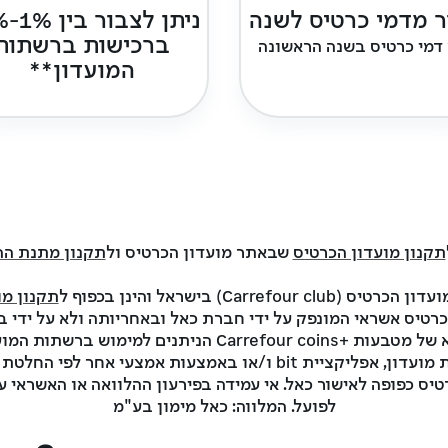
 מדמי כרטיס לשנה
ניתן
ברכישות ברשתות
דמי כרטיס בשנה הראשונה
המועדון**
תקנון מועדון הכרטיס
שבאתר מועדון הכרטיס ול
תקנון מתנת הה
C) בישראל והינן בכפוף ל
תקנון מו
הכרטיס. כרטיס Carrefour card הינו כרטיס אשראי המונפק על ידי חברת כאל ובאחריות
מאפליקציית bit. במסגרת המועדון הצבירה היא של מטבעות +
המועדון ובאחריותו, שיוצג באמצעות אפליקציית מועדון, אפליקציית it
יס כפופה לאישור כאל. אי עמידה בפירעון ההלוואה או האשראי על
לפועל. המלווה: כאל מימון בע"מ